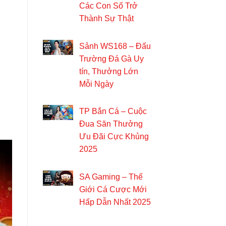
Các Con Số Trở
Thành Sự Thật
Sảnh WS168 – Đấu
Trường Đá Gà Uy
tín, Thưởng Lớn
Mỗi Ngày
TP Bắn Cá – Cuộc
Đua Săn Thưởng
Ưu Đãi Cực Khủng
2025
SA Gaming – Thế
Giới Cá Cược Mới
Hấp Dẫn Nhất 2025