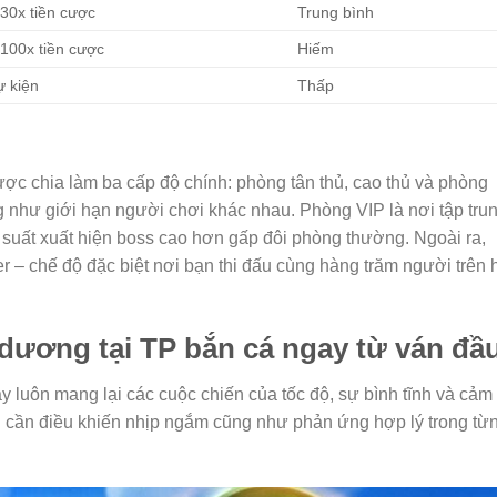
 30x tiền cược
Trung bình
 100x tiền cược
Hiếm
ự kiện
Thấp
ợc chia làm ba cấp độ chính: phòng tân thủ, cao thủ và phòng
g như giới hạn người chơi khác nhau. Phòng VIP là nơi tập tru
 suất xuất hiện boss cao hơn gấp đôi phòng thường. Ngoài ra,
er – chế độ đặc biệt nơi bạn thi đấu cùng hàng trăm người trên 
 dương tại TP bắn cá ngay từ ván đầ
y luôn mang lại các cuộc chiến của tốc độ, sự bình tĩnh và cảm
ủ cần điều khiến nhịp ngắm cũng như phản ứng hợp lý trong từ