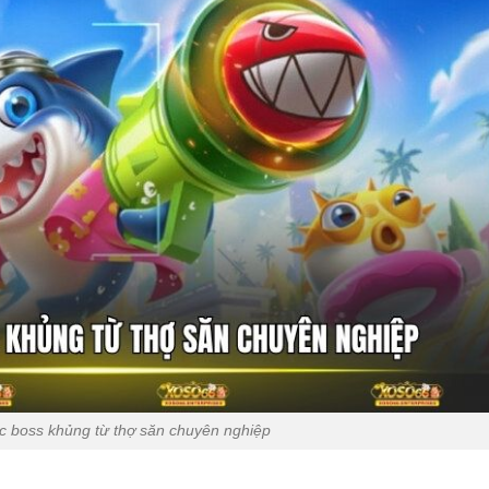
ục boss khủng từ thợ săn chuyên nghiệp