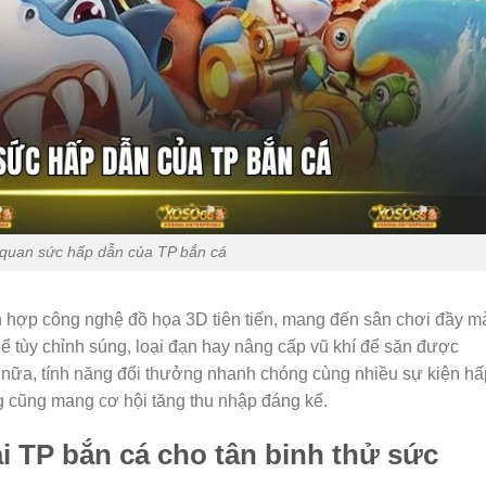
quan sức hấp dẫn của TP bắn cá
h hợp công nghệ đồ họa 3D tiên tiến, mang đến sân chơi đầy m
hể tùy chỉnh súng, loại đạn hay nâng cấp vũ khí để săn được
 nữa, tính năng đổi thưởng nhanh chóng cùng nhiều sự kiện hấ
g cũng mang cơ hội tăng thu nhập đáng kể.
tại TP bắn cá cho tân binh thử sức