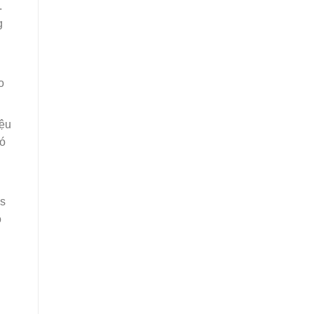
.
g
o
iệu
nó
ss
o