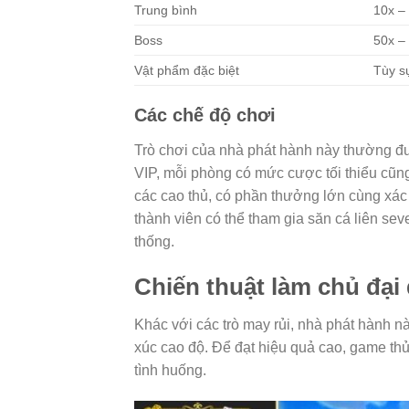
Trung bình
10x –
Boss
50x –
Vật phẩm đặc biệt
Tùy s
Các chế độ chơi
Trò chơi của nhà phát hành này thường đư
VIP, mỗi phòng có mức cược tối thiểu cũn
các cao thủ, có phần thưởng lớn cùng xác
thành viên có thể tham gia săn cá liên sev
thống.
Chiến thuật làm chủ đại
Khác với các trò may rủi, nhà phát hành nà
xúc cao độ. Để đạt hiệu quả cao, game th
tình huống.