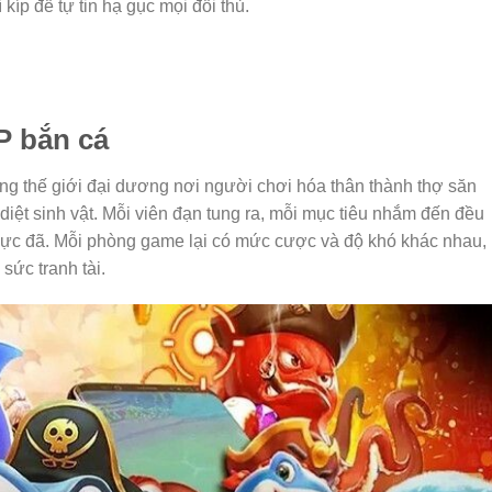
kíp để tự tin hạ gục mọi đối thủ.
P bắn cá
g thế giới đại dương nơi người chơi hóa thân thành thợ săn
diệt sinh vật. Mỗi viên đạn tung ra, mỗi mục tiêu nhắm đến đều
cực đã. Mỗi phòng game lại có mức cược và độ khó khác nhau,
sức tranh tài.