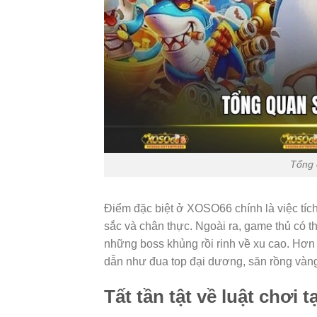
Tổng 
Điểm đặc biệt ở XOSO66 chính là việc tíc
sắc và chân thực. Ngoài ra, game thủ có t
những boss khủng rồi rinh về xu cao. Hơn
dẫn như đua top đại dương, săn rồng vàn
Tất tần tật về luật chơi 